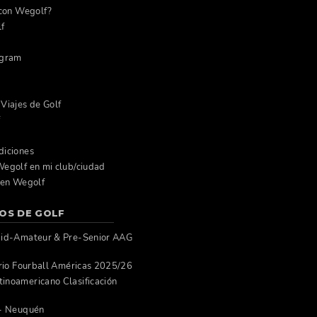
 con Wegolf?
lf
agram
Viajes de Golf
f
diciones
egolf en mi club/ciudad
 en Wegolf
OS DE GOLF
Mid-Amateur & Pre-Senior AAG
orio Fourball Américas 2025/26
inoamericano Clasificación
 - Neuquén