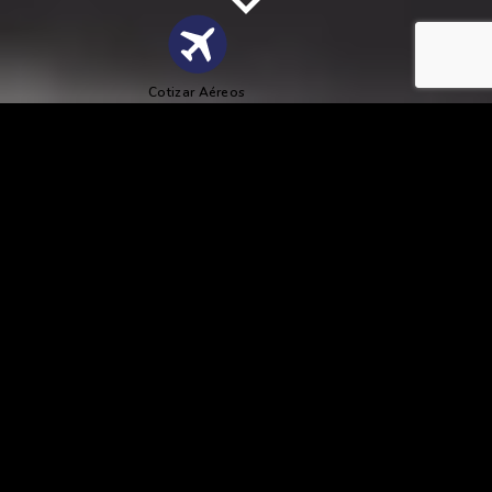
Cotizar Aéreos
R
Resort
Caribe
Latinoamérica
Viajo con Familia
Playa
GOLF RESORT