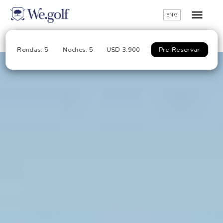
ENG
Rondas: 5
Noches: 5
USD 3.900
Pre-Reservar