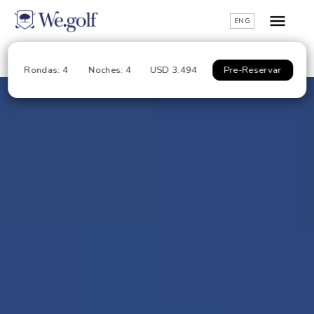
ENG
Rondas: 4
Noches: 4
USD 3.494
Pre-Reservar