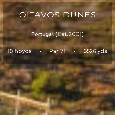
OITAVOS DUNES
Portugal
(Est.2001)
18 hoyos
Par 71
6526 yds
●
●