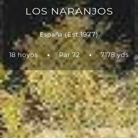
LOS NARANJOS
España
(Est.1977)
18 hoyos
Par 72
7178 yds
●
●