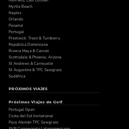
Muirfield, East Lothian
Myrtle Beach
Naples
Orlando
Panamá
Portugal
Prestwick: Troon & Turnberry
República Dominicana
Riviera Maya & Cancún
Scottsdale & Phoenix, Arizona
St Andrews & Carnoustie
St Augustine & TPC Sawgrass
Sudáfrica
PRÓXIMOS VIAJES
Próximos Viajes de Golf
Portugal Open
Costa del Sol Invitational
Paco Alemán TPC Sawgrass
XVIII Campeonato Latinoamericano