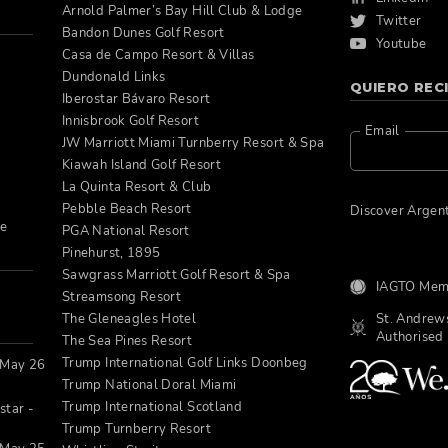
Arnold Palmer’s Bay Hill Club & Lodge
Twitter
Bandon Dunes Golf Resort
Youtube
Casa de Campo Resort & Villas
Dundonald Links
QUIERO REC
Iberostar Bávaro Resort
Innisbrook Golf Resort
Email
JW Marriott Miami Turnberry Resort & Spa
Kiawah Island Golf Resort
La Quinta Resort & Club
Pebble Beach Resort
Discover Argen
ce
PGA National Resort
Pinehurst, 1895
Sawgrass Marriott Golf Resort & Spa
IAGTO Mem
Streamsong Resort
St. Andrews
The Gleneagles Hotel
Authorised 
The Sea Pines Resort
Trump International Golf Links Doonbeg
 May 26
Trump National Doral Miami
Trump International Scotland
star -
Trump Turnberry Resort