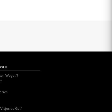
OLF
 con Wegolf?
lf
agram
Viajes de Golf