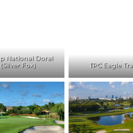
p National Doral
(Silver Fox)
TPC Eagle Tr