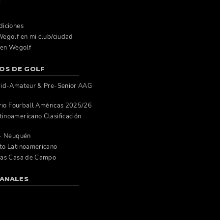
f
diciones
egolf en mi club/ciudad
 en Wegolf
OS DE GOLF
Mid-Amateur & Pre-Senior AAG
orio Fourball Américas 2025/26
inoamericano Clasificación
 - Neuquén
to Latinoamericano
cas Casa de Campo
ANALES