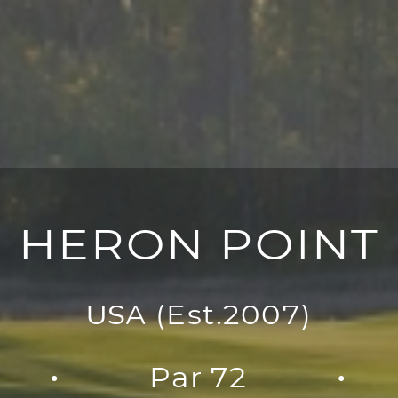
HERON POINT
USA
(Est.2007)
Par 72
●
●