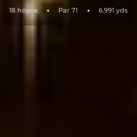
18 hoyos
Par 71
6.991 yds
●
●