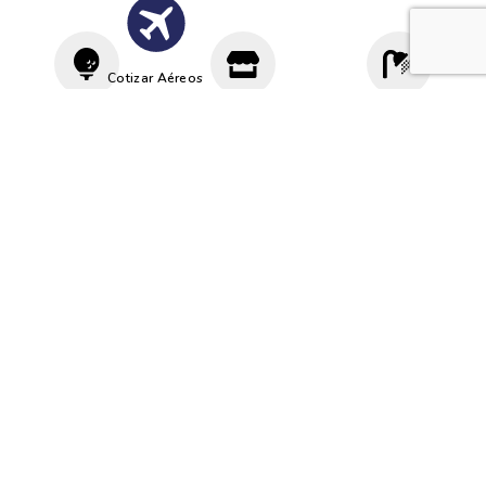
Cotizar Aéreos
Driving
Proshop
Vestuario